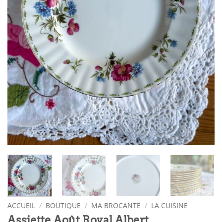
ACCUEIL
/
BOUTIQUE
/
MA BROCANTE
/
LA CUISINE
Assiette Août Royal Albert