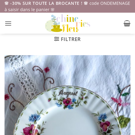
Passer
🌸 -30% SUR TOUTE LA BROCANTE ! 🌸
code ONDEMENAGE
à saisir dans le panier 🌸
au
contenu
FILTRER