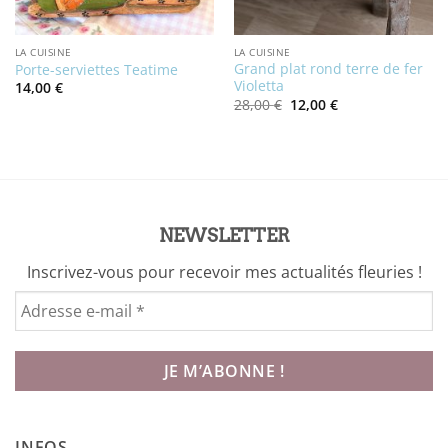
LA CUISINE
LA CUISINE
Grand plat rond terre de fer
Porte-serviettes Teatime
Violetta
14,00
€
Le
Le
28,00
€
12,00
€
prix
prix
initial
actuel
était :
est :
28,00 €.
12,00 €.
NEWSLETTER
Inscrivez-vous pour recevoir mes actualités fleuries !
INFOS