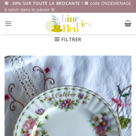
Passer
🌸 -30% SUR TOUTE LA BROCANTE ! 🌸
code ONDEMENAGE
à saisir dans le panier 🌸
au
contenu
FILTRER