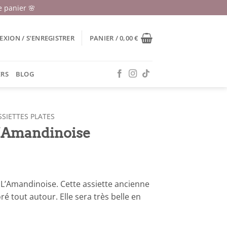
 panier 🌸
XION / S’ENREGISTRER
PANIER /
0,00
€
ERS
BLOG
SSIETTES PLATES
 L’Amandinoise
 L’Amandinoise. Cette assiette ancienne
é tout autour. Elle sera très belle en