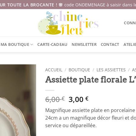
SUR TOUTE LA BROCANTE ! 🌸
code ONDEMENAGE à saisir dans le
CONNE
MA BOUTIQUE
CARTE-CADEAU
NEWSLETTER
CONTACT
ATELI
ACCUEIL
/
BOUTIQUE
/
LES ASSIETTES
/
A
Assiette plate florale
Le
Le
6,00
3,00
€
€
prix
prix
Magnifique assiette plate en porcelaine
initial
actuel
24cm a un magnifique décor fleuri et dor
était :
est :
service ou dépareillée.
6,00 €.
3,00 €.