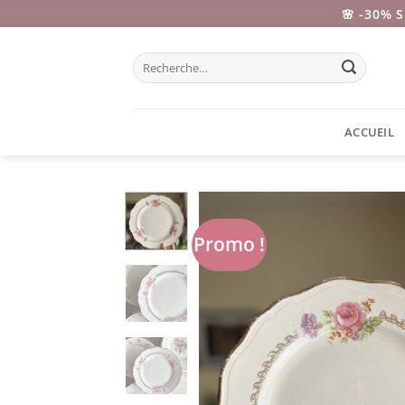
Passer
🌸 -30% 
au
contenu
Recherche
pour :
ACCUEIL
Promo !