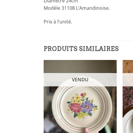
Diamètre 24cm
Modèle 31108 L’Amandinoise.
Prix à l’unité.
PRODUITS SIMILAIRES
NDU
VENDU