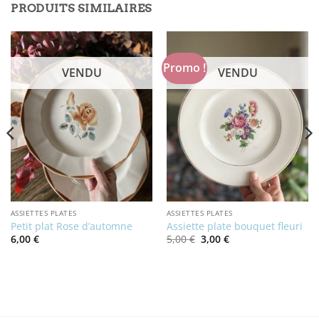
PRODUITS SIMILAIRES
Promo !
VENDU
VENDU
ASSIETTES PLATES
ASSIETTES PLATES
Petit plat Rose d’automne
Assiette plate bouquet fleuri
Le
Le
6,00
€
5,00
€
3,00
€
prix
prix
initial
actuel
était :
est :
5,00 €.
3,00 €.