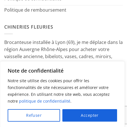
Politique de remboursement
CHINERIES FLEURIES
Brocanteuse installée à Lyon (69), je me déplace dans la
région Auvergne Rhône-Alpes pour acheter votre
vaisselle ancienne, bibelots, vases, cadres, miroirs,
luminaires, petits meubles etc. Contactez-moi ! ~
Note de confidentialité
Marine
Notre site utilise des cookies pour offrir les
fonctionnalités de site nécessaires et améliorer votre
expérience. En utilisant notre site web, vous acceptez
notre
politique de confidentialité
.
PayPal
American
MasterCard
Visa
Refuser
Accepter
Express
Copyright 2026 ©
Chineries Fleuries