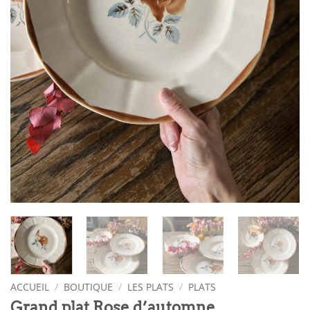
ACCUEIL
/
BOUTIQUE
/
LES PLATS
/
PLATS
Grand plat Rose d’automne