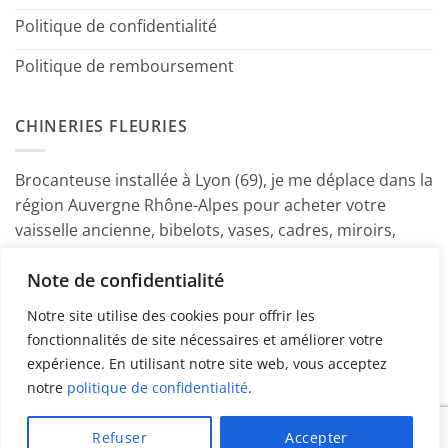
Politique de confidentialité
Politique de remboursement
CHINERIES FLEURIES
Brocanteuse installée à Lyon (69), je me déplace dans la
région Auvergne Rhône-Alpes pour acheter votre
vaisselle ancienne, bibelots, vases, cadres, miroirs,
luminaires, petits meubles etc. Contactez-moi ! ~
Note de confidentialité
Marine
Notre site utilise des cookies pour offrir les
fonctionnalités de site nécessaires et améliorer votre
expérience. En utilisant notre site web, vous acceptez
notre
politique de confidentialité
.
PayPal
American
MasterCard
Visa
Refuser
Accepter
Express