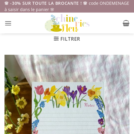
Passer
🌸 -30% SUR TOUTE LA BROCANTE ! 🌸
code ONDEMENAGE
à saisir dans le panier 🌸
au
contenu
FILTRER