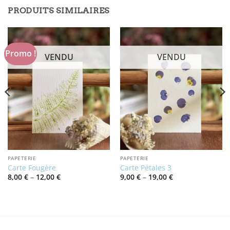
PRODUITS SIMILAIRES
Promo !
VENDU
VENDU
PAPETERIE
PAPETERIE
Carte Fougère
Carte Pétales 3
Price
Price
8,00
€
–
12,00
€
9,00
€
–
19,00
€
range:
range:
8,00 €
9,00 €
through
through
12,00 €
19,00 €