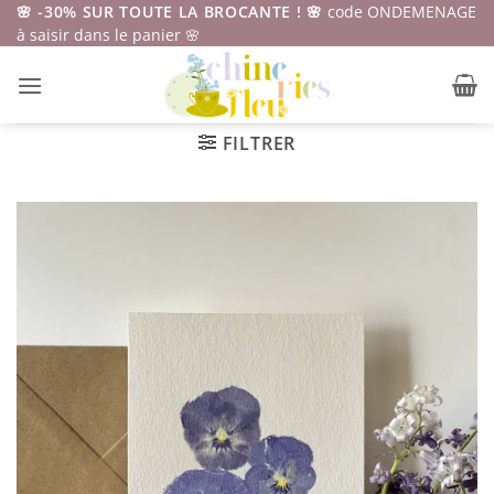
Passer
🌸 -30% SUR TOUTE LA BROCANTE ! 🌸
code ONDEMENAGE
à saisir dans le panier 🌸
au
contenu
FILTRER