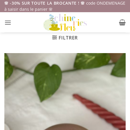
Passer
🌸 -30% SUR TOUTE LA BROCANTE ! 🌸
code ONDEMENAGE
à saisir dans le panier 🌸
au
contenu
FILTRER