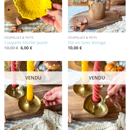
COUPELLES & POTS
COUPELLES & POTS
Coupelle Feuille Jaune
Pot en Grès Vintage
Le
Le
10,00
€
6,00
€
10,00
€
prix
prix
initial
actuel
était :
est :
10,00 €.
6,00 €.
VENDU
VENDU