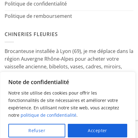
Politique de confidentialité
Politique de remboursement
CHINERIES FLEURIES
Brocanteuse installée à Lyon (69), je me déplace dans la
région Auvergne Rhône-Alpes pour acheter votre
vaisselle ancienne, bibelots, vases, cadres, miroirs,
luminaires, petits meubles etc. Contactez-moi ! ~
Note de confidentialité
Marine
Notre site utilise des cookies pour offrir les
fonctionnalités de site nécessaires et améliorer votre
expérience. En utilisant notre site web, vous acceptez
notre
politique de confidentialité
.
PayPal
American
MasterCard
Visa
Refuser
Accepter
Express
Copyright 2026 ©
Chineries Fleuries