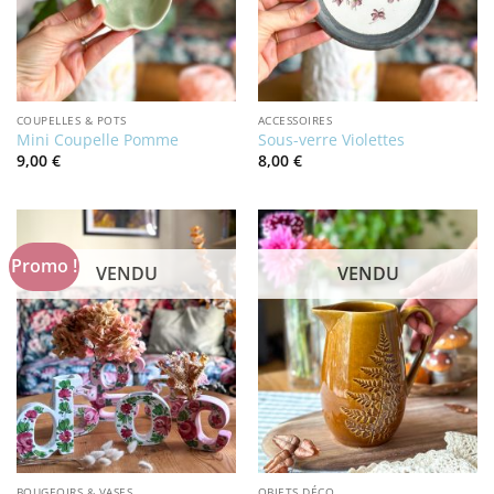
COUPELLES & POTS
ACCESSOIRES
Mini Coupelle Pomme
Sous-verre Violettes
9,00
€
8,00
€
Promo !
VENDU
VENDU
BOUGEOIRS & VASES
OBJETS DÉCO