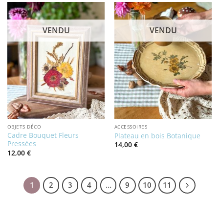
VENDU
VENDU
OBJETS DÉCO
ACCESSOIRES
Cadre Bouquet Fleurs
Plateau en bois Botanique
Pressées
14,00
€
12,00
€
1
2
3
4
…
9
10
11