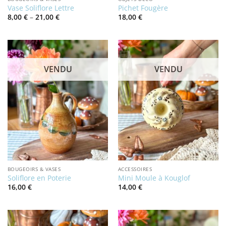
Vase Soliflore Lettre
Pichet Fougère
Price
8,00
€
–
21,00
€
18,00
€
range:
8,00 €
through
21,00 €
VENDU
VENDU
BOUGEOIRS & VASES
ACCESSOIRES
Soliflore en Poterie
Mini Moule à Kouglof
16,00
€
14,00
€