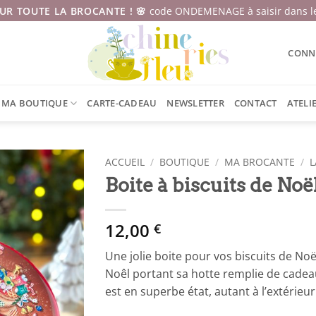
SUR TOUTE LA BROCANTE ! 🌸
code ONDEMENAGE à saisir dans le
CONNE
MA BOUTIQUE
CARTE-CADEAU
NEWSLETTER
CONTACT
ATELI
ACCUEIL
/
BOUTIQUE
/
MA BROCANTE
/
L
Boite à biscuits de Noë
12,00
€
Une jolie boite pour vos biscuits de No
Noêl portant sa hotte remplie de cadeaux
est en superbe état, autant à l’extérieur 