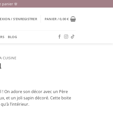
 panier 🌸
XION / S’ENREGISTRER
PANIER /
0,00
€
ERS
BLOG
A CUISINE
l
ël ! On adore son décor avec un Père
, et un joli sapin décoré. Cette boite
qu’à l’intérieur.