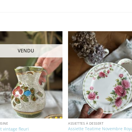
VENDU
ISINE
ASSIETTES À DESSERT
Assiette Teatime Novembre Roy
t vintage fleuri