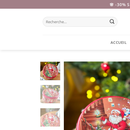
Passer
🌸 -30% 
au
contenu
Recherche
pour :
ACCUEIL