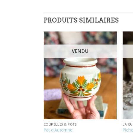
PRODUITS SIMILAIRES
NDU
VENDU
COUPELLES & POTS
LA CU
oinsettia
Pot d’Automne
Piche