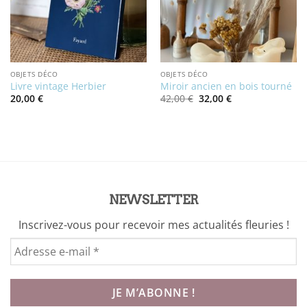
OBJETS DÉCO
OBJETS DÉCO
Livre vintage Herbier
Miroir ancien en bois tourné
Le
Le
20,00
€
42,00
€
32,00
€
prix
prix
initial
actuel
était :
est :
42,00 €.
32,00 €.
NEWSLETTER
Inscrivez-vous pour recevoir mes actualités fleuries !