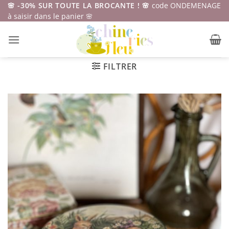
Passer
🌸 -30% SUR TOUTE LA BROCANTE ! 🌸
code ONDEMENAGE
à saisir dans le panier 🌸
au
contenu
FILTRER