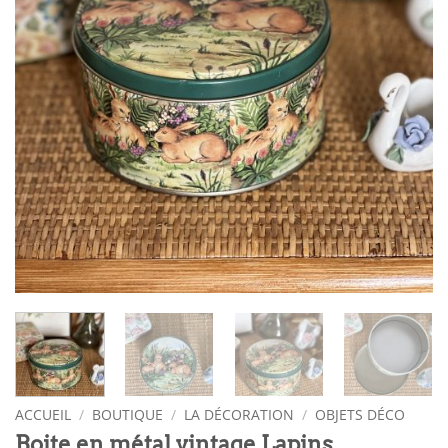
ACCUEIL
/
BOUTIQUE
/
LA DÉCORATION
/
OBJETS DÉCO
Boite en métal vintage Lapins