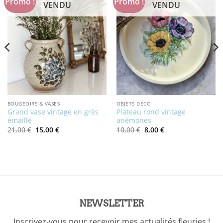
Promo !
Promo !
VENDU
VENDU
BOUGEOIRS & VASES
OBJETS DÉCO
Grand vase vintage en grès
Plateau rond vintage
émaillé
anémones
Le
Le
Le
Le
21,00
€
15,00
€
10,00
€
8,00
€
prix
prix
prix
prix
initial
actuel
initial
actuel
était :
est :
était :
est :
21,00 €.
15,00 €.
10,00 €.
8,00 €.
NEWSLETTER
Inscrivez-vous pour recevoir mes actualités fleuries !