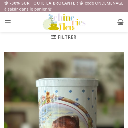
Passer
🌸 -30% SUR TOUTE LA BROCANTE ! 🌸
code ONDEMENAGE
à saisir dans le panier 🌸
au
contenu
FILTRER