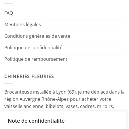
FAQ
Mentions légales
Conditions générales de vente
Politique de confidentialité
Politique de remboursement
CHINERIES FLEURIES
Brocanteuse installée à Lyon (69), je me déplace dans la
région Auvergne Rhône-Alpes pour acheter votre
vaisselle ancienne, bibelots, vases, cadres, miroirs,
luminaires, petits meubles etc. Contactez-moi ! ~
Note de confidentialité
Marine