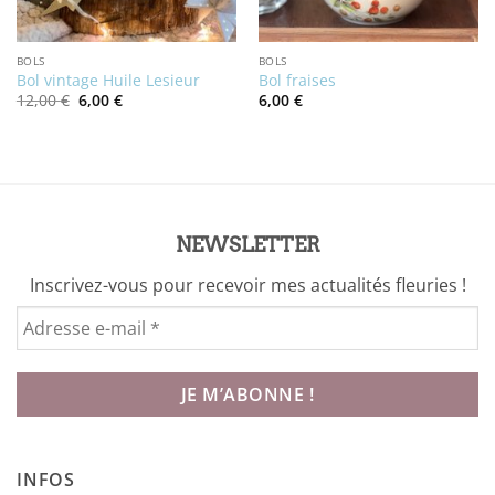
BOLS
BOLS
Bol vintage Huile Lesieur
Bol fraises
Le
Le
12,00
€
6,00
€
6,00
€
prix
prix
initial
actuel
était :
est :
12,00 €.
6,00 €.
NEWSLETTER
Inscrivez-vous pour recevoir mes actualités fleuries !
INFOS