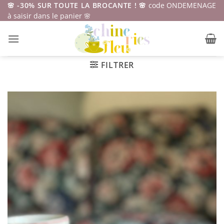
Passer
🌸 -30% SUR TOUTE LA BROCANTE ! 🌸
code ONDEMENAGE
à saisir dans le panier 🌸
au
contenu
FILTRER