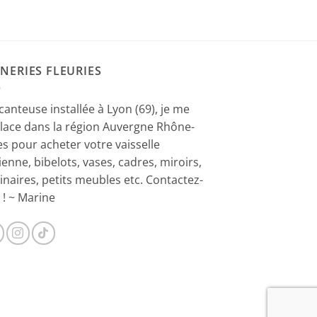
était :
est :
6,00 €.
3,00 €.
NERIES FLEURIES
canteuse installée à Lyon (69), je me
lace dans la région Auvergne Rhône-
es pour acheter votre vaisselle
ienne, bibelots, vases, cadres, miroirs,
inaires, petits meubles etc. Contactez-
 ! ~ Marine