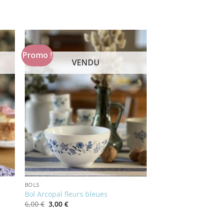
Promo !
VENDU
BOLS
Bol Arcopal fleurs bleues
Le
Le
6,00
€
3,00
€
prix
prix
initial
actuel