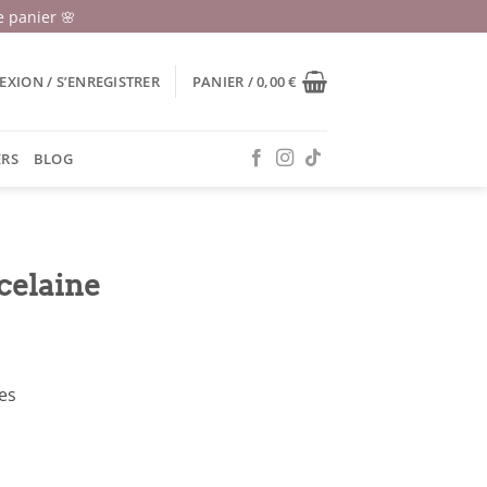
 panier 🌸
XION / S’ENREGISTRER
PANIER /
0,00
€
ERS
BLOG
S
rcelaine
ses