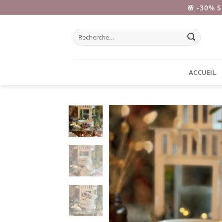
Passer
🌸 -30% 
au
contenu
Recherche
pour :
ACCUEIL