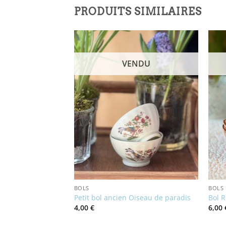
PRODUITS SIMILAIRES
NDU
VENDU
BOLS
BOLS
 anglaise
Petit bol ancien Oiseau de paradis
Bol R
4,00
€
6,00