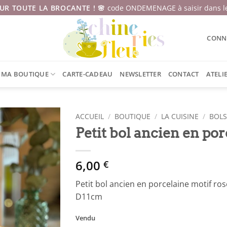
SUR TOUTE LA BROCANTE ! 🌸
code ONDEMENAGE à saisir dans le
CONNE
MA BOUTIQUE
CARTE-CADEAU
NEWSLETTER
CONTACT
ATELI
ACCUEIL
/
BOUTIQUE
/
LA CUISINE
/
BOL
Petit bol ancien en po
6,00
€
Petit bol ancien en porcelaine motif ro
D11cm
Vendu