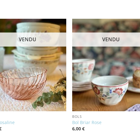
VENDU
VENDU
BOLS
osaline
Bol Briar Rose
€
6,00
€