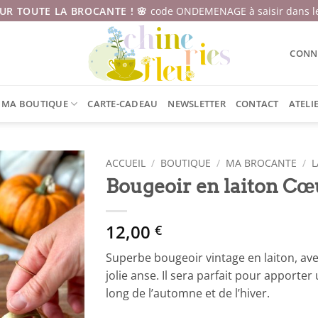
SUR TOUTE LA BROCANTE ! 🌸
code ONDEMENAGE à saisir dans le
CONNE
MA BOUTIQUE
CARTE-CADEAU
NEWSLETTER
CONTACT
ATELI
ACCUEIL
/
BOUTIQUE
/
MA BROCANTE
/
L
Bougeoir en laiton Cœ
12,00
€
Superbe bougeoir vintage en laiton, ave
jolie anse. Il sera parfait pour apport
long de l’automne et de l’hiver.