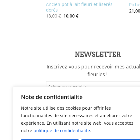
Ancien pot à lait fleuri et liserés
à petites fleurs
Pich
dorés
21,0
Le
Le
18,00
€
10,00
€
prix
prix
initial
actuel
était :
est :
18,00 €.
10,00 €.
NEWSLETTER
Inscrivez-vous pour recevoir mes actual
fleuries !
Note de confidentialité
Notre site utilise des cookies pour offrir les
fonctionnalités de site nécessaires et améliorer votre
expérience. En utilisant notre site web, vous acceptez
notre
politique de confidentialité
.