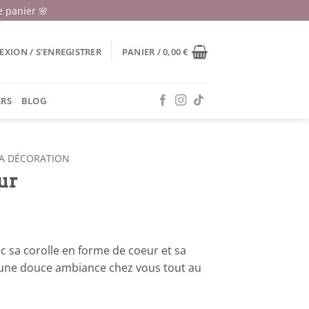
 panier 🌸
XION / S’ENREGISTRER
PANIER /
0,00
€
ERS
BLOG
A DÉCORATION
ur
c sa corolle en forme de coeur et sa
er une douce ambiance chez vous tout au