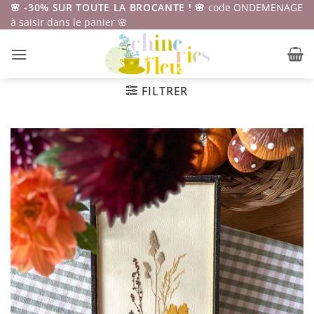
Passer
🌸 -30% SUR TOUTE LA BROCANTE ! 🌸
code ONDEMENAGE
à saisir dans le panier 🌸
au
contenu
FILTRER