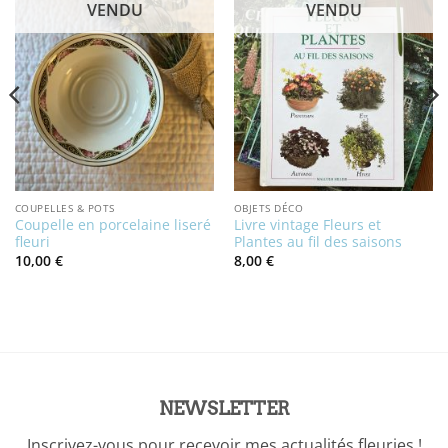
VENDU
VENDU
COUPELLES & POTS
OBJETS DÉCO
Coupelle en porcelaine liseré
Livre vintage Fleurs et
fleuri
Plantes au fil des saisons
10,00
€
8,00
€
NEWSLETTER
Inscrivez-vous pour recevoir mes actualités fleuries !