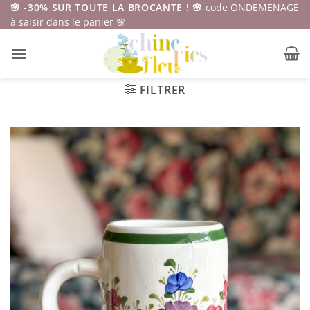
Passer
🌸 -30% SUR TOUTE LA BROCANTE ! 🌸
code ONDEMENAGE
à saisir dans le panier 🌸
au
contenu
FILTRER