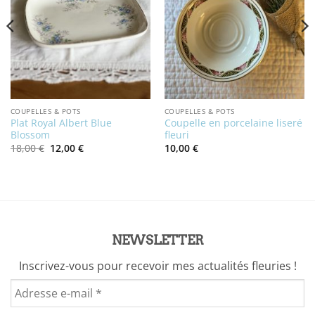
COUPELLES & POTS
COUPELLES & POTS
Plat Royal Albert Blue
Coupelle en porcelaine liseré
Blossom
fleuri
Le
Le
18,00
€
12,00
€
10,00
€
prix
prix
initial
actuel
était :
est :
18,00 €.
12,00 €.
NEWSLETTER
Inscrivez-vous pour recevoir mes actualités fleuries !