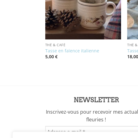
THÉ & CAFÉ
THÉ &
 fleurs rouges
Tasse en faïence italienne
Tasse
5,00
€
18,0
ix
tuel
t :
,00 €.
NEWSLETTER
Inscrivez-vous pour recevoir mes actual
fleuries !