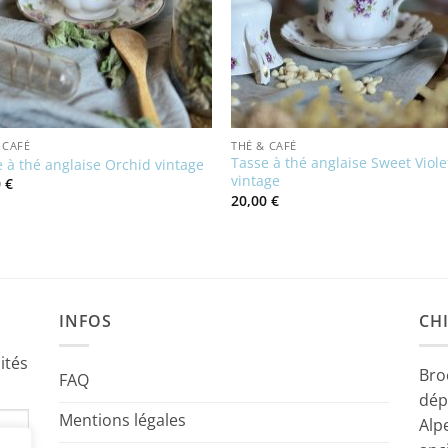
 CAFÉ
THÉ & CAFÉ
Tasse à thé anglaise Sweet Viole
 à thé anglaise Orchid vintage
vintage
0
€
20,00
€
INFOS
CHI
ités
Bro
FAQ
dép
Mentions légales
Alp