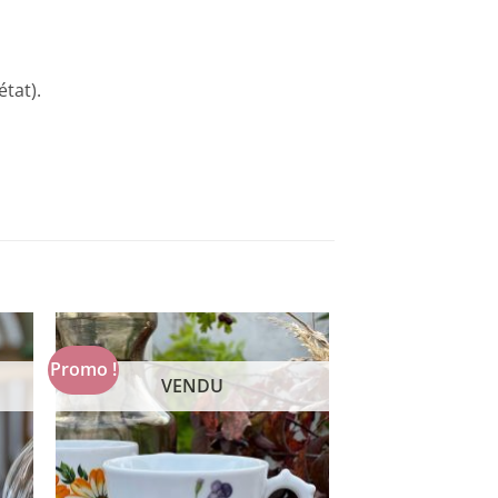
état).
Promo !
VENDU