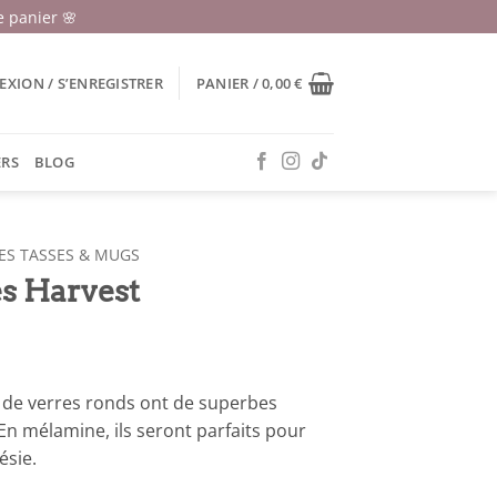
 panier 🌸
XION / S’ENREGISTRER
PANIER /
0,00
€
ERS
BLOG
ES TASSES & MUGS
es Harvest
s de verres ronds ont de superbes
En mélamine, ils seront parfaits pour
ésie.