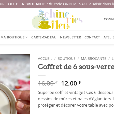
SUR TOUTE LA BROCANTE ! 🌸
code ONDEMENAGE à saisir dans le
CONNE
MA BOUTIQUE
CARTE-CADEAU
NEWSLETTER
CONTACT
ATELI
ACCUEIL
/
BOUTIQUE
/
MA BROCANTE
/
L
Coffret de 6 sous-verr
Le
Le
16,00
12,00
€
€
prix
prix
Superbe coffret vintage ! Ces 6 dessou
initial
actuel
dessins de mûres et baies d’églantiers. 
était :
est :
protéger et décorer votre table avec po
16,00 €.
12,00 €.