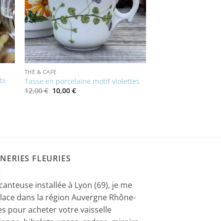
THÉ & CAFÉ
ts
Tasse en porcelaine motif violettes
Le
Le
12,00
€
10,00
€
prix
prix
initial
actuel
était :
est :
12,00 €.
10,00 €.
NERIES FLEURIES
canteuse installée à Lyon (69), je me
lace dans la région Auvergne Rhône-
es pour acheter votre vaisselle