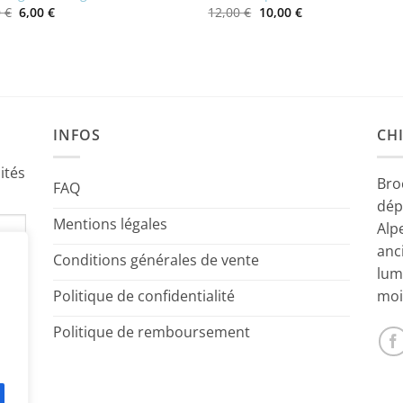
Le
Le
Le
Le
0
€
6,00
€
12,00
€
10,00
€
prix
prix
prix
prix
initial
actuel
initial
actuel
était :
est :
était :
est :
10,00 €.
6,00 €.
12,00 €.
10,00 €.
INFOS
CHI
ités
Bro
FAQ
dép
Mentions légales
Alp
anc
Conditions générales de vente
lum
Politique de confidentialité
moi
Politique de remboursement