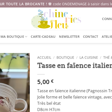
SUR TOUTE LA BROCANTE ! 🌸
code ONDEMENAGE à saisir dans le
CONNE
MA BOUTIQUE
CARTE-CADEAU
NEWSLETTER
CONTACT
ATELI
ACCUEIL
/
BOUTIQUE
/
LA CUISINE
/
THÉ 
Tasse en faïence itali
5,00
€
Tasse en faïence italienne (Pagnossin Tre
Jolie forme et belle faïence vintage, avec 
Très bel état
D8cm H7cm