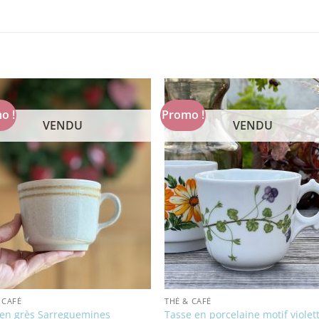
o !
Promo !
VENDU
VENDU
 CAFÉ
THÉ & CAFÉ
en grès Sarreguemines
Tasse en porcelaine motif violet