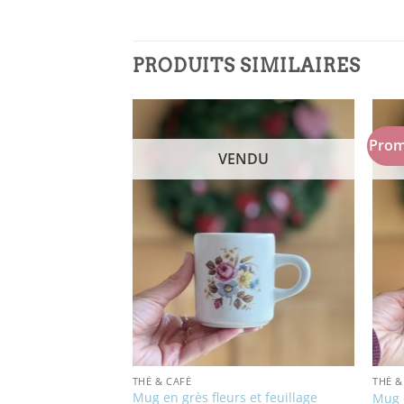
PRODUITS SIMILAIRES
Prom
NDU
VENDU
THÉ & CAFÉ
THÉ &
 italienne
Mug en grès fleurs et feuillage
Mug 