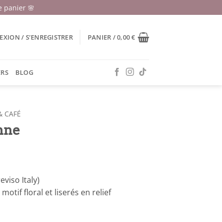
 panier 🌸
XION / S’ENREGISTRER
PANIER /
0,00
€
ERS
BLOG
& CAFÉ
enne
viso Italy)
motif floral et liserés en relief