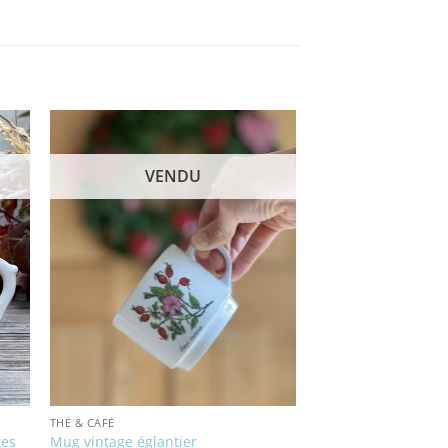
VENDU
THÉ & CAFÉ
tes
Mug vintage églantier