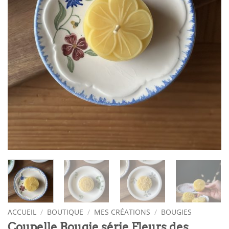
ACCUEIL
/
BOUTIQUE
/
MES CRÉATIONS
/
BOUGIES
Coupelle Bougie série Fleurs des