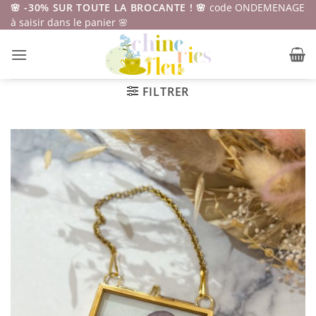
Passer
🌸 -30% SUR TOUTE LA BROCANTE ! 🌸
code ONDEMENAGE
à saisir dans le panier 🌸
au
contenu
FILTRER