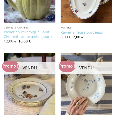
VERRES & CARAFES
RAVIERS
Pichet en céramique Saint
Ravier à fleurs bordeaux
Clément forme melon jaune
Le
Le
5,00
€
2,00
€
prix
prix
Le
Le
12,00
€
10,00
€
initial
actuel
prix
prix
était :
est :
initial
actuel
5,00 €.
2,00 €.
était :
est :
12,00 €.
10,00 €.
Promo !
Promo !
VENDU
VENDU