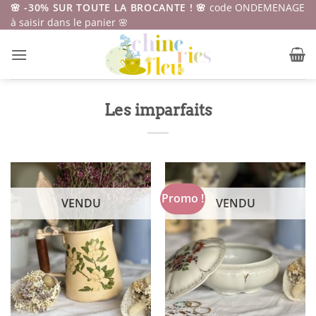
Passer
🌸 -30% SUR TOUTE LA BROCANTE ! 🌸
code ONDEMENAGE
à saisir dans le panier 🌸
au
contenu
Les imparfaits
Promo !
VENDU
VENDU