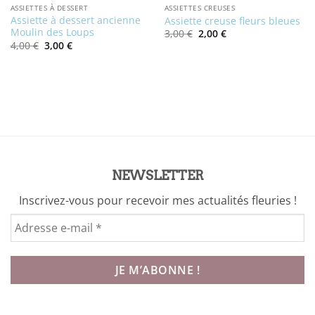
ASSIETTES À DESSERT
ASSIETTES CREUSES
Assiette à dessert ancienne
Assiette creuse fleurs bleues
Moulin des Loups
Le
Le
3,00
€
2,00
€
prix
prix
Le
Le
4,00
€
3,00
€
initial
actuel
prix
prix
était :
est :
initial
actuel
3,00 €.
2,00 €.
était :
est :
4,00 €.
3,00 €.
NEWSLETTER
Inscrivez-vous pour recevoir mes actualités fleuries !