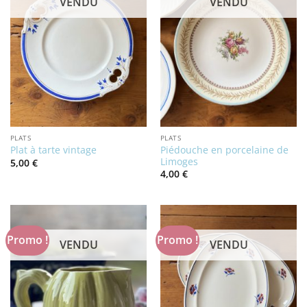
VENDU
VENDU
PLATS
PLATS
Piédouche en porcelaine de
Plat à tarte vintage
Limoges
5,00
€
4,00
€
Promo !
Promo !
VENDU
VENDU