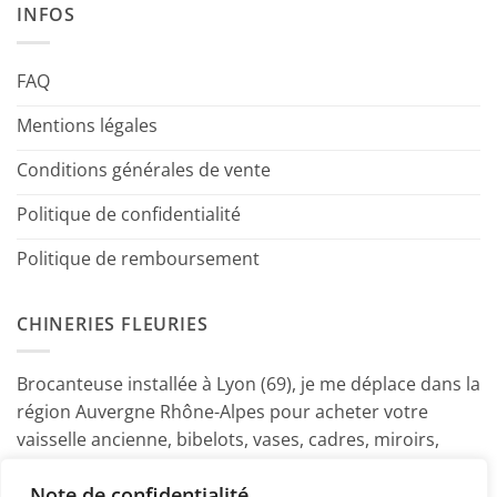
INFOS
FAQ
Mentions légales
Conditions générales de vente
Politique de confidentialité
Politique de remboursement
CHINERIES FLEURIES
Brocanteuse installée à Lyon (69), je me déplace dans la
région Auvergne Rhône-Alpes pour acheter votre
vaisselle ancienne, bibelots, vases, cadres, miroirs,
luminaires, petits meubles etc. Contactez-moi ! ~
Note de confidentialité
Marine