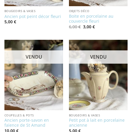
BOUGEOIRS & VASES
OBJETS DÉCO
Boite en porcelaine au
Ancien pot peint décor fleuri
couvercle fleuri
5,00
€
Le
Le
6,00
€
3,00
€
prix
prix
initial
actuel
était :
est :
6,00 €.
3,00 €.
VENDU
VENDU
COUPELLES & POTS
BOUGEOIRS & VASES
Ancien porte-savon en
Petit pot à lait en porcelaine
faïence de St Amand
ancienne
10,00
€
5,00
€