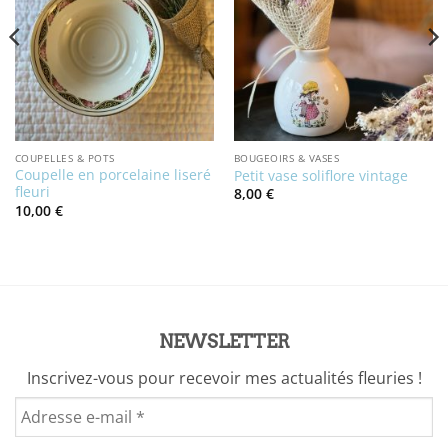
COUPELLES & POTS
BOUGEOIRS & VASES
Coupelle en porcelaine liseré
Petit vase soliflore vintage
fleuri
8,00
€
10,00
€
NEWSLETTER
Inscrivez-vous pour recevoir mes actualités fleuries !