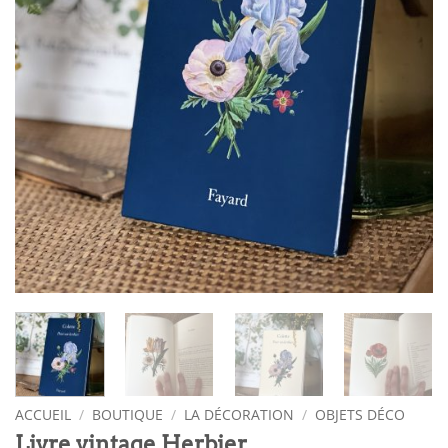
ACCUEIL
/
BOUTIQUE
/
LA DÉCORATION
/
OBJETS DÉCO
Livre vintage Herbier