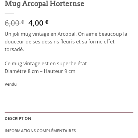
Mug Arcopal Horternse
Le
Le
6,00
4,00
€
€
prix
prix
Un joli mug vintage en Arcopal. On aime beaucoup la
initial
actuel
douceur de ses dessins fleuris et sa forme effet
était :
est :
torsadé.
6,00 €.
4,00 €.
Ce mug vintage est en superbe état.
Diamètre 8 cm – Hauteur 9 cm
Vendu
DESCRIPTION
INFORMATIONS COMPLÉMENTAIRES