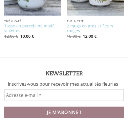
THÉ & CAFÉ
THÉ & CAFÉ
Tasse en porcelaine motif
2 mugs en grès et fleurs
violettes
rouges
Le
Le
Le
Le
12,00
€
10,00
€
18,00
€
12,00
€
prix
prix
prix
prix
initial
actuel
initial
actuel
était :
est :
était :
est :
12,00 €.
10,00 €.
18,00 €.
12,00 €.
NEWSLETTER
Inscrivez-vous pour recevoir mes actualités fleuries !