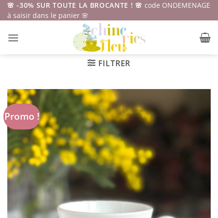
Passer
🌸 -30% SUR TOUTE LA BROCANTE ! 🌸
code ONDEMENAGE
à saisir dans le panier 🌸
au
contenu
FILTRER
Promo !