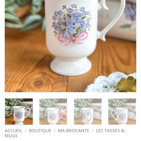
ACCUEIL
/
BOUTIQUE
/
MA BROCANTE
/
LES TASSES &
MUGS