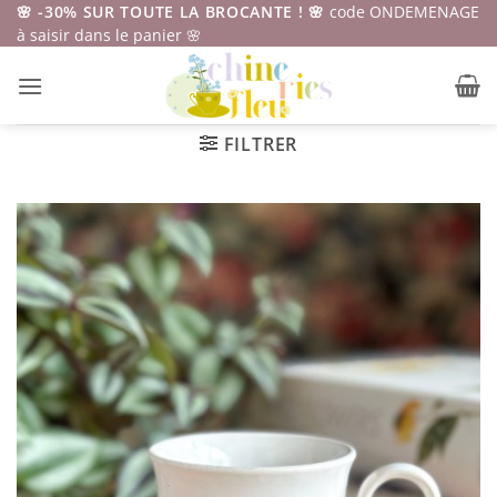
Passer
🌸 -30% SUR TOUTE LA BROCANTE ! 🌸
code ONDEMENAGE
à saisir dans le panier 🌸
au
contenu
FILTRER