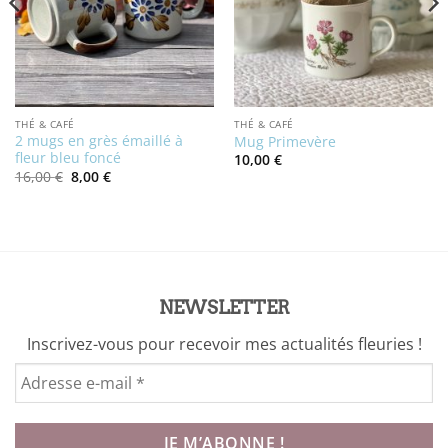
THÉ & CAFÉ
THÉ & CAFÉ
2 mugs en grès émaillé à
Mug Primevère
fleur bleu foncé
10,00
€
Le
Le
16,00
€
8,00
€
prix
prix
initial
actuel
était :
est :
16,00 €.
8,00 €.
NEWSLETTER
Inscrivez-vous pour recevoir mes actualités fleuries !