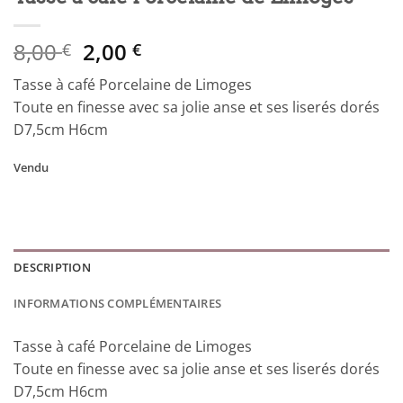
Le
Le
8,00
2,00
€
€
prix
prix
Tasse à café Porcelaine de Limoges
initial
actuel
Toute en finesse avec sa jolie anse et ses liserés dorés
était :
est :
D7,5cm H6cm
8,00 €.
2,00 €.
Vendu
DESCRIPTION
INFORMATIONS COMPLÉMENTAIRES
Tasse à café Porcelaine de Limoges
Toute en finesse avec sa jolie anse et ses liserés dorés
D7,5cm H6cm