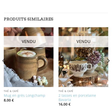
PRODUITS SIMILAIRES
VENDU
VENDU
THÉ & CAFÉ
THÉ & CAFÉ
2 tasses en porcelaine
Mug en grès Longchamp
Bavaria
8,00
€
16,00
€