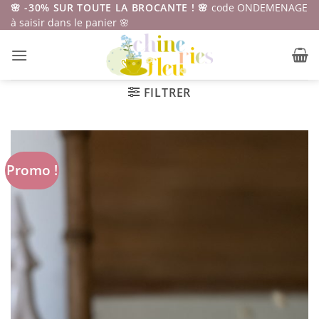
Passer
🌸 -30% SUR TOUTE LA BROCANTE ! 🌸
code ONDEMENAGE
à saisir dans le panier 🌸
au
contenu
FILTRER
Promo !