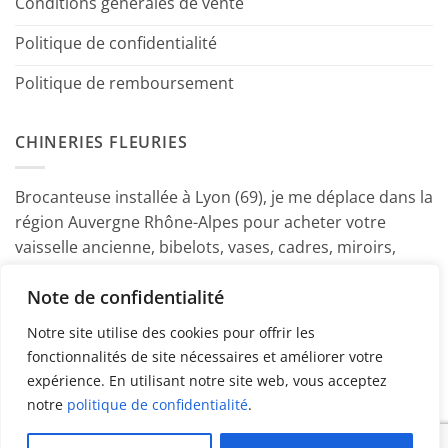
Conditions générales de vente
Politique de confidentialité
Politique de remboursement
CHINERIES FLEURIES
Brocanteuse installée à Lyon (69), je me déplace dans la
région Auvergne Rhône-Alpes pour acheter votre
vaisselle ancienne, bibelots, vases, cadres, miroirs,
luminaires, petits meubles etc. Contactez-moi ! ~
Note de confidentialité
Marine
Notre site utilise des cookies pour offrir les
fonctionnalités de site nécessaires et améliorer votre
expérience. En utilisant notre site web, vous acceptez
notre
politique de confidentialité
.
PayPal
American
MasterCard
Visa