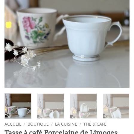
ACCUEIL
/
BOUTIQUE
/
LA CUISINE
/
THÉ & CAFÉ
Tasse à café Porcelaine de Limoges