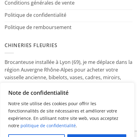
Conditions générales de vente
Politique de confidentialité
Politique de remboursement
CHINERIES FLEURIES
Brocanteuse installée à Lyon (69), je me déplace dans la
région Auvergne Rhône-Alpes pour acheter votre
vaisselle ancienne, bibelots, vases, cadres, miroirs,
luminaires, petits meubles etc. Contactez-moi ! ~
Note de confidentialité
Marine
Notre site utilise des cookies pour offrir les
fonctionnalités de site nécessaires et améliorer votre
expérience. En utilisant notre site web, vous acceptez
notre
politique de confidentialité
.
PayPal
American
MasterCard
Visa