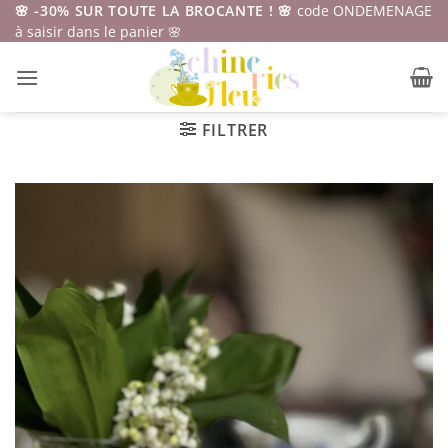
Passer
🌸 -30% SUR TOUTE LA BROCANTE ! 🌸
code ONDEMENAGE
à saisir dans le panier 🌸
au
contenu
FILTRER