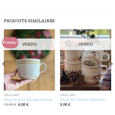
PRODUITS SIMILAIRES
Promo !
VENDU
VENDU
THÉ & CAFÉ
THÉ & CAFÉ
Mug en grès Sarreguemines
Tasse en faïence italienne
Le
Le
10,00
€
6,00
€
5,00
€
prix
prix
initial
actuel
était :
est :