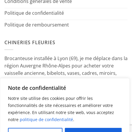
Conditions générales de vente
Politique de confidentialité
Politique de remboursement
CHINERIES FLEURIES
Brocanteuse installée à Lyon (69), je me déplace dans la
région Auvergne Rhône-Alpes pour acheter votre
vaisselle ancienne, bibelots, vases, cadres, miroirs,
luminaires, petits meubles etc. Contactez-moi ! ~
Note de confidentialité
Marine
Notre site utilise des cookies pour offrir les
fonctionnalités de site nécessaires et améliorer votre
expérience. En utilisant notre site web, vous acceptez
notre
politique de confidentialité
.
PayPal
American
MasterCard
Visa