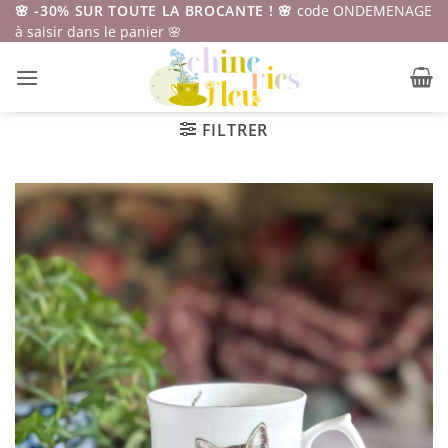
Passer
🌸 -30% SUR TOUTE LA BROCANTE ! 🌸
code ONDEMENAGE
à saisir dans le panier 🌸
au
contenu
FILTRER