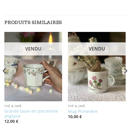
PRODUITS SIMILAIRES
VENDU
VENDU
THÉ & CAFÉ
THÉ & CAFÉ
Grande tasse en porcelaine
Mug Primevère
anglaise
10,00
€
12,00
€