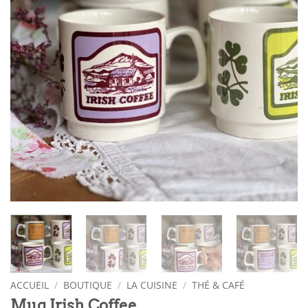
ACCUEIL
/
BOUTIQUE
/
LA CUISINE
/
THÉ & CAFÉ
Mug Irish Coffee