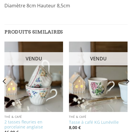
Diamètre 8cm Hauteur 8,5cm
PRODUITS SIMILAIRES
VENDU
VENDU
THÉ & CAFÉ
THÉ & CAFÉ
2 tasses fleuries en
Tasse à café KG Lunéville
porcelaine anglaise
8,00
€