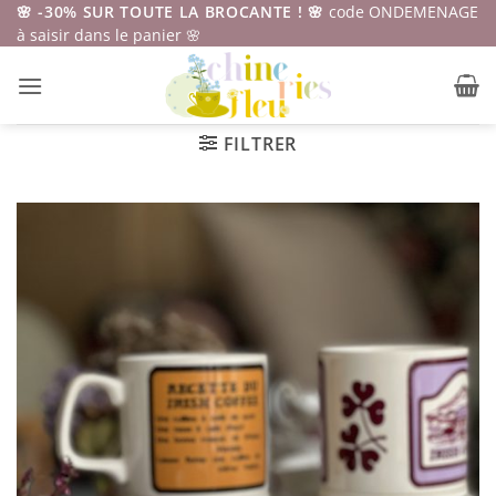
Passer
🌸 -30% SUR TOUTE LA BROCANTE ! 🌸
code ONDEMENAGE
à saisir dans le panier 🌸
au
contenu
FILTRER