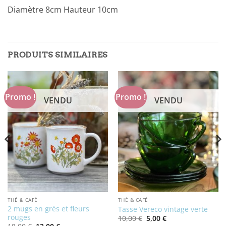
Diamètre 8cm Hauteur 10cm
PRODUITS SIMILAIRES
Promo !
Promo !
VENDU
VENDU
THÉ & CAFÉ
THÉ & CAFÉ
2 mugs en grès et fleurs
Tasse Vereco vintage verte
rouges
Le
Le
10,00
€
5,00
€
prix
prix
Le
Le