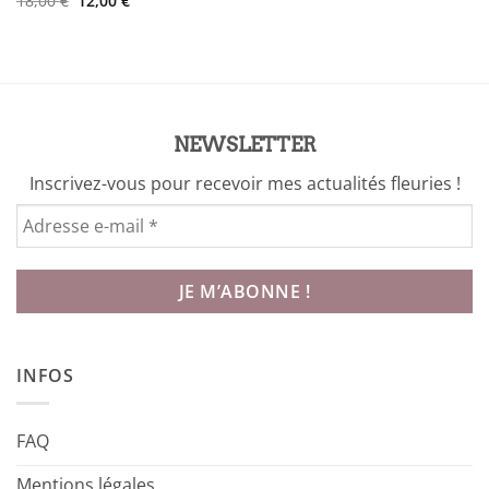
18,00
€
12,00
€
initial
actuel
prix
prix
était :
est :
initial
actuel
10,00 €.
5,00 €.
était :
est :
18,00 €.
12,00 €.
NEWSLETTER
Inscrivez-vous pour recevoir mes actualités fleuries !
INFOS
FAQ
Mentions légales