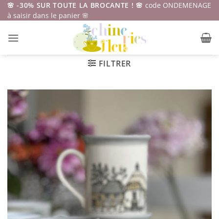
Passer
🌸 -30% SUR TOUTE LA BROCANTE ! 🌸
code ONDEMENAGE
à saisir dans le panier 🌸
au
contenu
FILTRER