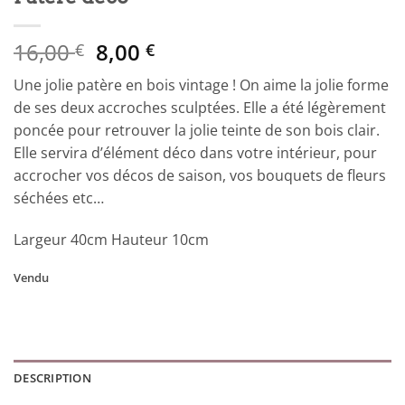
Le
Le
16,00
8,00
€
€
prix
prix
Une jolie patère en bois vintage ! On aime la jolie forme
initial
actuel
de ses deux accroches sculptées. Elle a été légèrement
était :
est :
poncée pour retrouver la jolie teinte de son bois clair.
16,00 €.
8,00 €.
Elle servira d’élément déco dans votre intérieur, pour
accrocher vos décos de saison, vos bouquets de fleurs
séchées etc…
Largeur 40cm Hauteur 10cm
Vendu
DESCRIPTION