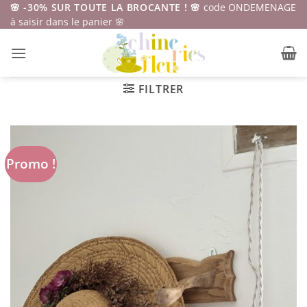
Passer
🌸 -30% SUR TOUTE LA BROCANTE ! 🌸
code ONDEMENAGE
à saisir dans le panier 🌸
au
contenu
FILTRER
Promo !