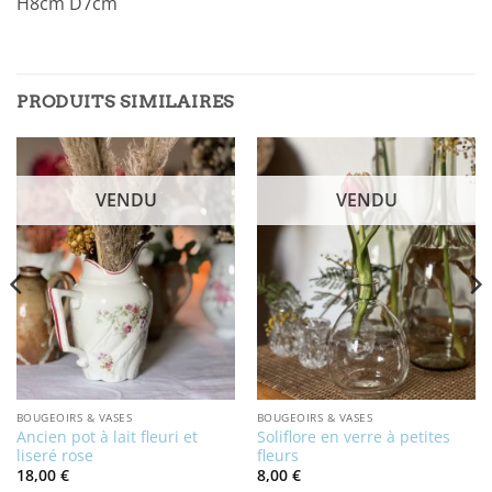
H8cm D7cm
PRODUITS SIMILAIRES
VENDU
VENDU
BOUGEOIRS & VASES
BOUGEOIRS & VASES
Ancien pot à lait fleuri et
Soliflore en verre à petites
liseré rose
fleurs
18,00
€
8,00
€