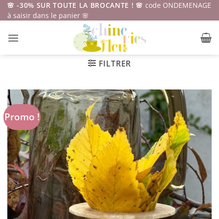
Passer
🌸 -30% SUR TOUTE LA BROCANTE ! 🌸
code ONDEMENAGE
à saisir dans le panier 🌸
au
contenu
FILTRER
Promo !