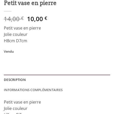
Petit vase en pierre
Le
Le
14,00
10,00
€
€
prix
prix
Petit vase en pierre
initial
actuel
Jolie couleur
était :
est :
H8cm D7cm
14,00 €.
10,00 €.
Vendu
DESCRIPTION
INFORMATIONS COMPLÉMENTAIRES
Petit vase en pierre
Jolie couleur