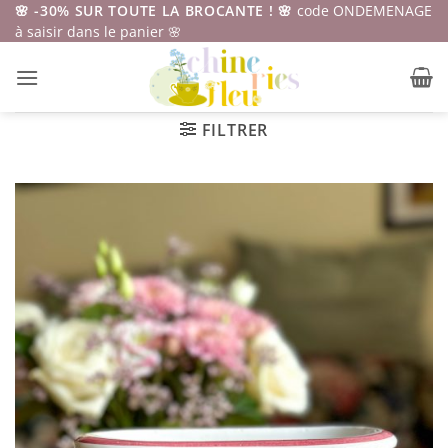
Passer
🌸 -30% SUR TOUTE LA BROCANTE ! 🌸
code ONDEMENAGE
à saisir dans le panier 🌸
au
contenu
FILTRER