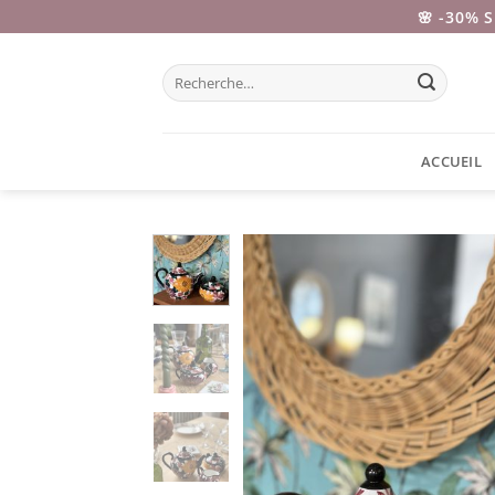
Passer
🌸 -30% 
au
contenu
Recherche
pour :
ACCUEIL