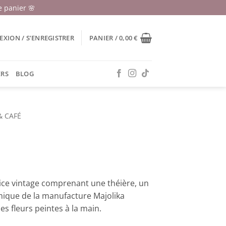
 panier 🌸
XION / S’ENREGISTRER
PANIER /
0,00
€
ERS
BLOG
& CAFÉ
vice vintage comprenant une théière, un
ramique de la manufacture Majolika
s fleurs peintes à la main.