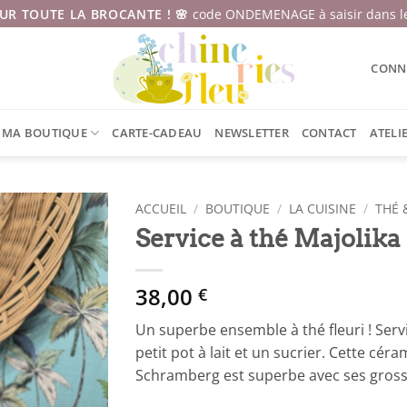
SUR TOUTE LA BROCANTE ! 🌸
code ONDEMENAGE à saisir dans le
CONNE
MA BOUTIQUE
CARTE-CADEAU
NEWSLETTER
CONTACT
ATELI
ACCUEIL
/
BOUTIQUE
/
LA CUISINE
/
THÉ 
Service à thé Majolika
38,00
€
Un superbe ensemble à thé fleuri ! Ser
petit pot à lait et un sucrier. Cette cé
Schramberg est superbe avec ses grosse