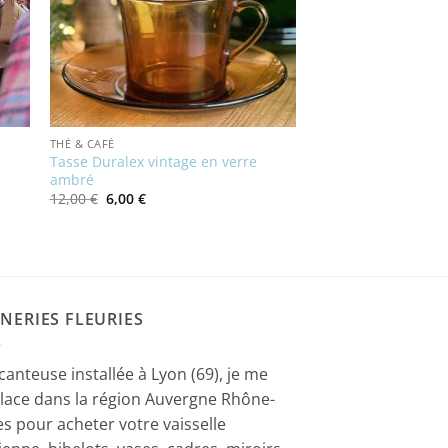
THÉ & CAFÉ
Tasse Duralex vintage en verre
ambré
Le
Le
12,00
€
6,00
€
prix
prix
initial
actuel
était :
est :
12,00 €.
6,00 €.
NERIES FLEURIES
canteuse installée à Lyon (69), je me
lace dans la région Auvergne Rhône-
es pour acheter votre vaisselle