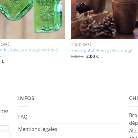
 CAFÉ
THÉ & CAFÉ
ndes tasses vintage vertes à
Tasse gobelet en grès vintage
s
Le
Le
5,00
€
2,00
€
prix
prix
0
€
initial
actuel
était :
est :
5,00 €.
2,00 €.
INFOS
CHI
ités
Bro
FAQ
dép
Mentions légales
Alp