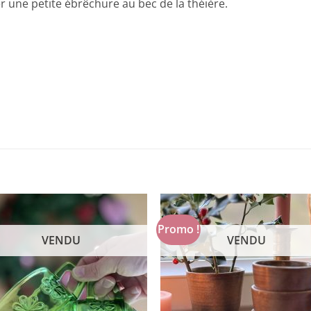
er une petite ébrêchure au bec de la théière.
Promo !
VENDU
VENDU