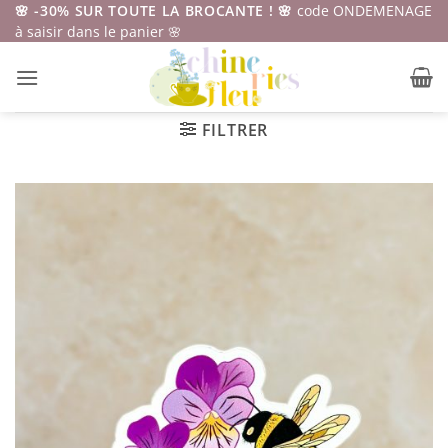
Passer
🌸 -30% SUR TOUTE LA BROCANTE ! 🌸
code ONDEMENAGE
à saisir dans le panier 🌸
au
contenu
FILTRER