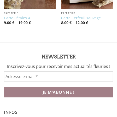
PAPETERIE
PAPETERIE
Carte Pétales 4
Carte Cerfeuil sauvage
Price
Price
9,00
€
–
19,00
€
8,00
€
–
12,00
€
range:
range:
9,00 €
8,00 €
through
through
19,00 €
12,00 €
NEWSLETTER
Inscrivez-vous pour recevoir mes actualités fleuries !
INFOS