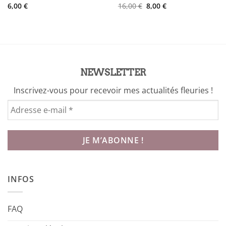
Le
Le
6,00
€
16,00
€
8,00
€
prix
prix
initial
actuel
était :
est :
16,00 €.
8,00 €.
NEWSLETTER
Inscrivez-vous pour recevoir mes actualités fleuries !
INFOS
FAQ