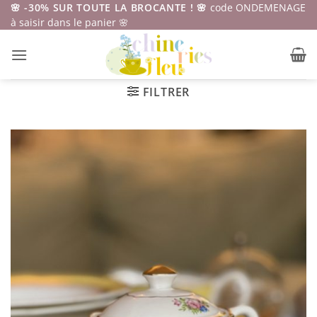
Passer
🌸 -30% SUR TOUTE LA BROCANTE ! 🌸
code ONDEMENAGE
à saisir dans le panier 🌸
au
contenu
FILTRER