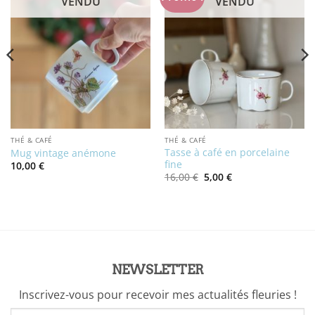
VENDU
VENDU
THÉ & CAFÉ
THÉ & CAFÉ
Tasse à café en porcelaine
Mug vintage anémone
fine
10,00
€
Le
Le
16,00
€
5,00
€
prix
prix
initial
actuel
était :
est :
16,00 €.
5,00 €.
NEWSLETTER
Inscrivez-vous pour recevoir mes actualités fleuries !