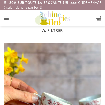
Passer
🌸 -30% SUR TOUTE LA BROCANTE ! 🌸
code ONDEMENAGE
à saisir dans le panier 🌸
au
contenu
FILTRER