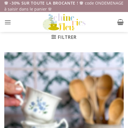
Passer
🌸 -30% SUR TOUTE LA BROCANTE ! 🌸
code ONDEMENAGE
à saisir dans le panier 🌸
au
contenu
FILTRER