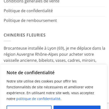
Conditions générales de vente
Politique de confidentialité
Politique de remboursement
CHINERIES FLEURIES
Brocanteuse installée à Lyon (69), je me déplace dans la
région Auvergne Rhône-Alpes pour acheter votre
vaisselle ancienne, bibelots, vases, cadres, miroirs,
luminaires, petits meubles etc. Contactez-moi ! ~
Note de confidentialité
Marine
Notre site utilise des cookies pour offrir les
fonctionnalités de site nécessaires et améliorer votre
expérience. En utilisant notre site web, vous acceptez
notre
politique de confidentialité
.
PayPal
American
MasterCard
Visa