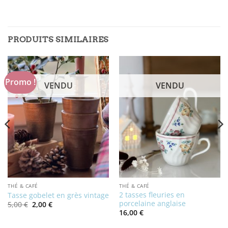
PRODUITS SIMILAIRES
Promo !
VENDU
VENDU
THÉ & CAFÉ
THÉ & CAFÉ
2 tasses fleuries en
Tasse gobelet en grès vintage
porcelaine anglaise
Le
Le
5,00
€
2,00
€
prix
prix
16,00
€
initial
actuel
était :
est :