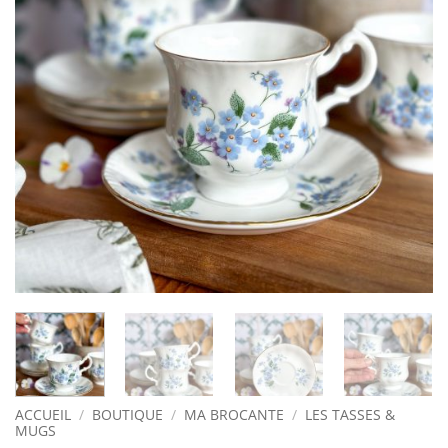
ACCUEIL
/
BOUTIQUE
/
MA BROCANTE
/
LES TASSES &
MUGS