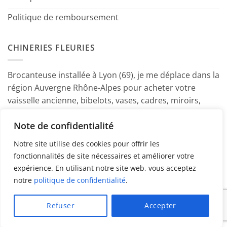
Politique de remboursement
CHINERIES FLEURIES
Brocanteuse installée à Lyon (69), je me déplace dans la
région Auvergne Rhône-Alpes pour acheter votre
vaisselle ancienne, bibelots, vases, cadres, miroirs,
luminaires, petits meubles etc. Contactez-moi ! ~
Note de confidentialité
Marine
Notre site utilise des cookies pour offrir les
fonctionnalités de site nécessaires et améliorer votre
expérience. En utilisant notre site web, vous acceptez
notre
politique de confidentialité
.
PayPal
American
MasterCard
Visa
Refuser
Accepter
Express
Copyright 2026 ©
Chineries Fleuries