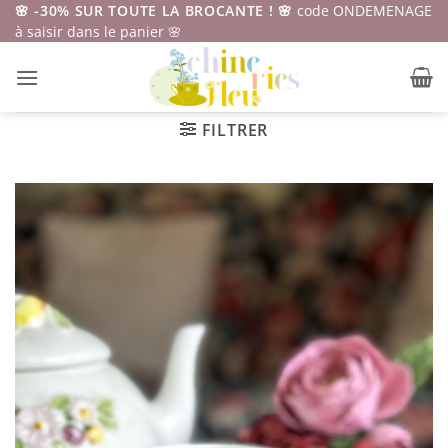
Passer
🌸 -30% SUR TOUTE LA BROCANTE ! 🌸
code ONDEMENAGE
à saisir dans le panier 🌸
au
contenu
FILTRER