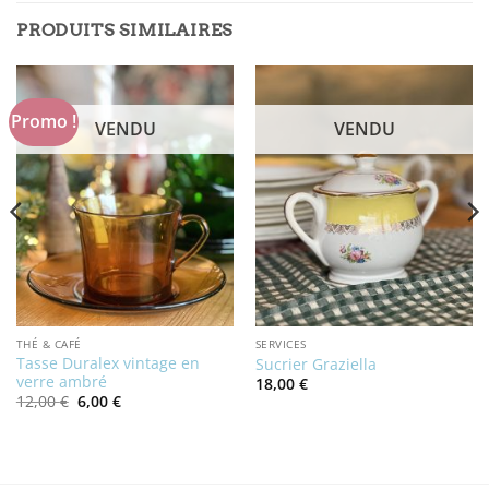
PRODUITS SIMILAIRES
Promo !
VENDU
VENDU
THÉ & CAFÉ
SERVICES
Tasse Duralex vintage en
Sucrier Graziella
verre ambré
18,00
€
Le
Le
12,00
€
6,00
€
prix
prix
initial
actuel
était :
est :
12,00 €.
6,00 €.