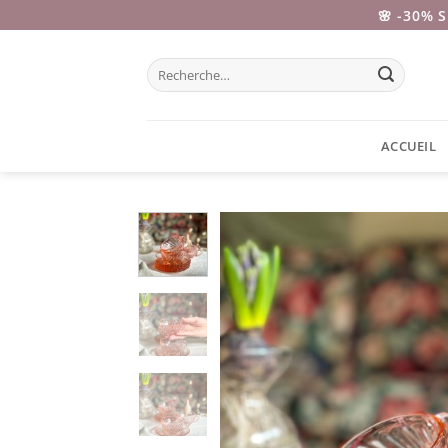
Passer
🌸 -30% 
au
contenu
Recherche
pour :
ACCUEIL