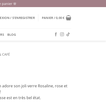
 panier 🌸
XION / S’ENREGISTRER
PANIER /
0,00
€
ERS
BLOG
& CAFÉ
n adore son joli verre Rosaline, rose et
!
e est en très bel état.