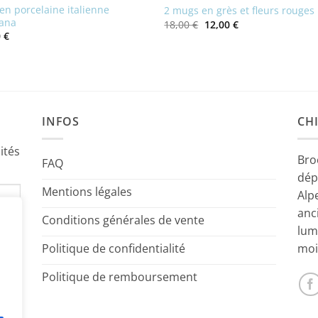
en porcelaine italienne
2 mugs en grès et fleurs rouges
ana
Le
Le
18,00
€
12,00
€
prix
prix
0
€
initial
actuel
était :
est :
18,00 €.
12,00 €.
INFOS
CHI
ités
Bro
FAQ
dép
Mentions légales
Alp
anc
Conditions générales de vente
lum
Politique de confidentialité
moi
Politique de remboursement