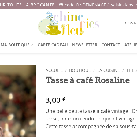
SUR TOUTE LA BROCANTE ! 🌸
code ONDEMENAGE à saisir dans le
CONNE
MA BOUTIQUE
CARTE-CADEAU
NEWSLETTER
CONTACT
ATELI
ACCUEIL
/
BOUTIQUE
/
LA CUISINE
/
THÉ 
Tasse à café Rosaline
3,00
€
Une belle petite tasse à café vintage ! O
torsé, pour un rendu unique et vintage 
Cette tasse accompagnée de sa sous-tass