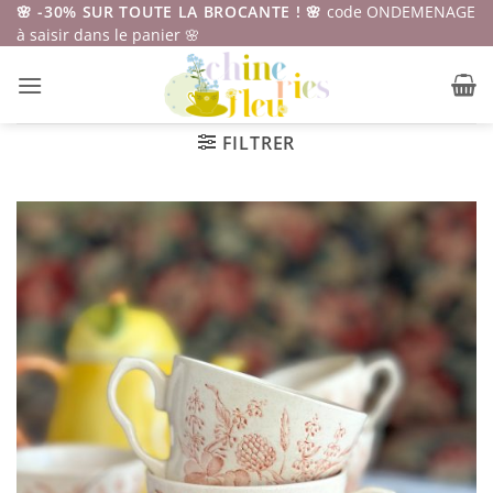
Passer
🌸 -30% SUR TOUTE LA BROCANTE ! 🌸
code ONDEMENAGE
à saisir dans le panier 🌸
au
contenu
FILTRER