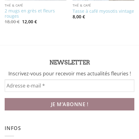
THÉ & CAFÉ
THÉ & CAFÉ
2 mugs en grès et fleurs
Tasse à café myosotis vintage
rouges
8,00
€
Le
Le
18,00
€
12,00
€
prix
prix
initial
actuel
était :
est :
18,00 €.
12,00 €.
NEWSLETTER
Inscrivez-vous pour recevoir mes actualités fleuries !
INFOS