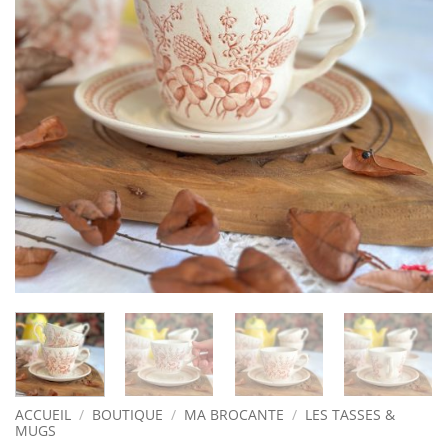
ACCUEIL
/
BOUTIQUE
/
MA BROCANTE
/
LES TASSES &
MUGS