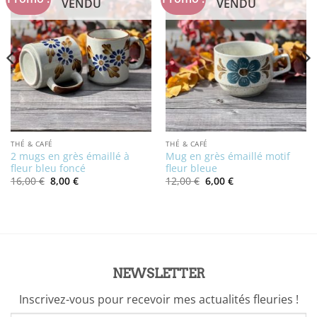
VENDU
VENDU
THÉ & CAFÉ
THÉ & CAFÉ
2 mugs en grès émaillé à
Mug en grès émaillé motif
fleur bleu foncé
fleur bleue
Le
Le
Le
Le
16,00
€
8,00
€
12,00
€
6,00
€
prix
prix
prix
prix
initial
actuel
initial
actuel
était :
est :
était :
est :
16,00 €.
8,00 €.
12,00 €.
6,00 €.
NEWSLETTER
Inscrivez-vous pour recevoir mes actualités fleuries !