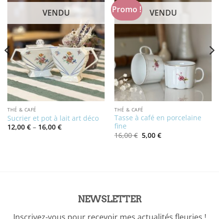
Promo !
VENDU
VENDU
THÉ & CAFÉ
THÉ & CAFÉ
Tasse à café en porcelaine
Sucrier et pot à lait art déco
fine
Price
12,00
€
–
16,00
€
range:
Le
Le
16,00
€
5,00
€
12,00 €
prix
prix
through
initial
actuel
16,00 €
était :
est :
16,00 €.
5,00 €.
NEWSLETTER
Inscrivez-vous pour recevoir mes actualités fleuries !