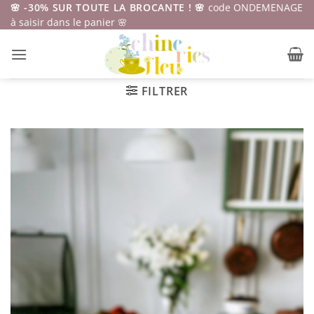
Passer
🌸 -30% SUR TOUTE LA BROCANTE ! 🌸
code ONDEMENAGE
à saisir dans le panier 🌸
au
contenu
FILTRER