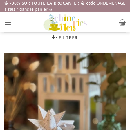
Passer
🌸 -30% SUR TOUTE LA BROCANTE ! 🌸
code ONDEMENAGE
à saisir dans le panier 🌸
au
contenu
FILTRER