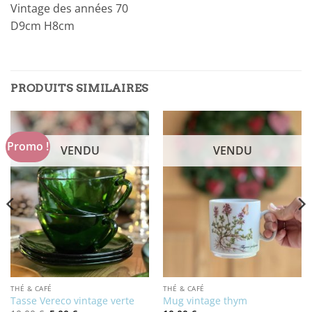
Vintage des années 70
D9cm H8cm
PRODUITS SIMILAIRES
Promo !
VENDU
VENDU
THÉ & CAFÉ
THÉ & CAFÉ
Tasse Vereco vintage verte
Mug vintage thym