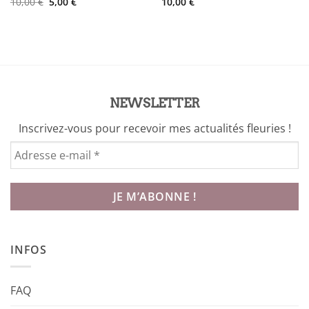
Le
Le
10,00
€
5,00
€
10,00
€
prix
prix
initial
actuel
était :
est :
10,00 €.
5,00 €.
NEWSLETTER
Inscrivez-vous pour recevoir mes actualités fleuries !
INFOS
FAQ