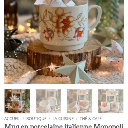
ACCUEIL
/
BOUTIQUE
/
LA CUISINE
/
THÉ & CAFÉ
Mug en porcelaine italienne Monopoli