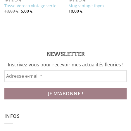
THÉ & CAFÉ
THÉ & CAFÉ
Tasse Vereco vintage verte
Mug vintage thym
Le
Le
10,00
€
5,00
€
10,00
€
prix
prix
initial
actuel
était :
est :
10,00 €.
5,00 €.
NEWSLETTER
Inscrivez-vous pour recevoir mes actualités fleuries !
INFOS