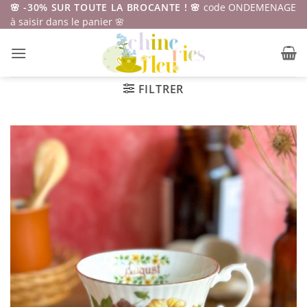
Passer
🌸 -30% SUR TOUTE LA BROCANTE ! 🌸
code ONDEMENAGE
à saisir dans le panier 🌸
au
contenu
FILTRER