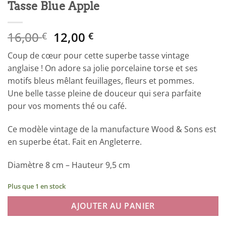
Tasse Blue Apple
Le
Le
16,00
12,00
€
€
prix
prix
Coup de cœur pour cette superbe tasse vintage
initial
actuel
anglaise ! On adore sa jolie porcelaine torse et ses
était :
est :
motifs bleus mêlant feuillages, fleurs et pommes.
16,00 €.
12,00 €.
Une belle tasse pleine de douceur qui sera parfaite
pour vos moments thé ou café.
Ce modèle vintage de la manufacture Wood & Sons est
en superbe état. Fait en Angleterre.
Diamètre 8 cm – Hauteur 9,5 cm
Plus que 1 en stock
AJOUTER AU PANIER