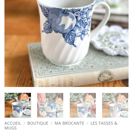
ACCUEIL
/
BOUTIQUE
/
MA BROCANTE
/
LES TASSES &
MUGS