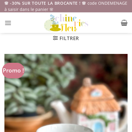
Passer
🌸 -30% SUR TOUTE LA BROCANTE ! 🌸
code ONDEMENAGE
à saisir dans le panier 🌸
au
contenu
FILTRER
Promo !