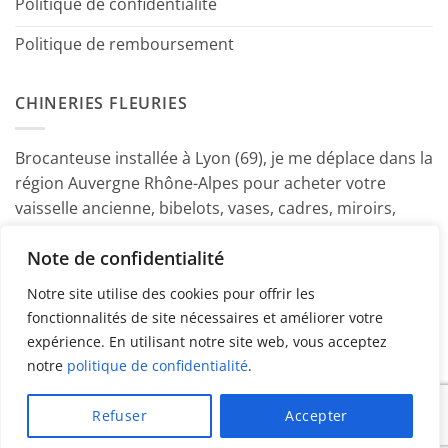
Politique de confidentialité
Politique de remboursement
CHINERIES FLEURIES
Brocanteuse installée à Lyon (69), je me déplace dans la
région Auvergne Rhône-Alpes pour acheter votre
vaisselle ancienne, bibelots, vases, cadres, miroirs,
luminaires, petits meubles etc. Contactez-moi ! ~
Note de confidentialité
Marine
Notre site utilise des cookies pour offrir les
fonctionnalités de site nécessaires et améliorer votre
expérience. En utilisant notre site web, vous acceptez
notre
politique de confidentialité
.
PayPal
American
MasterCard
Visa
Refuser
Accepter
Express
Copyright 2026 ©
Chineries Fleuries