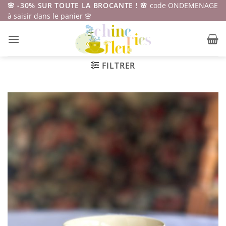
Passer
🌸 -30% SUR TOUTE LA BROCANTE ! 🌸
code ONDEMENAGE
à saisir dans le panier 🌸
au
contenu
FILTRER