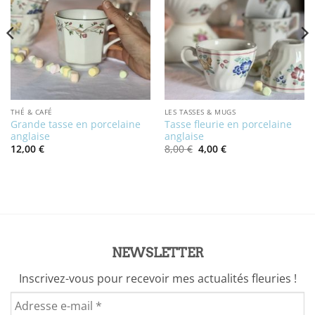
THÉ & CAFÉ
LES TASSES & MUGS
Grande tasse en porcelaine
Tasse fleurie en porcelaine
anglaise
anglaise
Le
Le
12,00
€
8,00
€
4,00
€
prix
prix
initial
actuel
était :
est :
8,00 €.
4,00 €.
NEWSLETTER
Inscrivez-vous pour recevoir mes actualités fleuries !