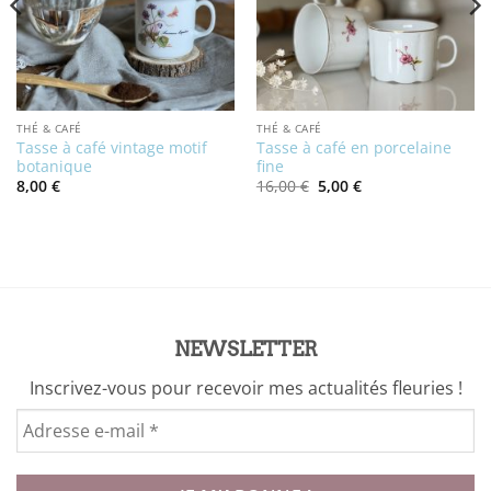
THÉ & CAFÉ
THÉ & CAFÉ
Tasse à café vintage motif
Tasse à café en porcelaine
botanique
fine
Le
Le
8,00
€
16,00
€
5,00
€
prix
prix
initial
actuel
était :
est :
16,00 €.
5,00 €.
NEWSLETTER
Inscrivez-vous pour recevoir mes actualités fleuries !