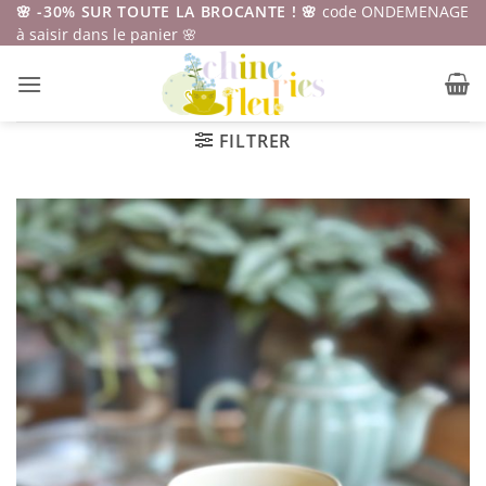
Passer
🌸 -30% SUR TOUTE LA BROCANTE ! 🌸
code ONDEMENAGE
à saisir dans le panier 🌸
au
contenu
FILTRER