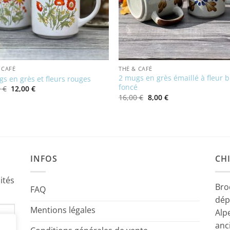
 CAFÉ
THÉ & CAFÉ
2 mugs en grès émaillé à fleur b
s en grès et fleurs rouges
foncé
Le
Le
0
€
12,00
€
prix
prix
Le
Le
16,00
€
8,00
€
initial
actuel
prix
prix
était :
est :
initial
actuel
18,00 €.
12,00 €.
était :
est :
16,00 €.
8,00 €.
INFOS
CHI
ités
Bro
FAQ
dép
Mentions légales
Alp
anc