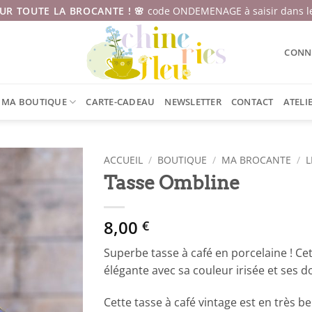
SUR TOUTE LA BROCANTE ! 🌸
code ONDEMENAGE à saisir dans le
CONNE
MA BOUTIQUE
CARTE-CADEAU
NEWSLETTER
CONTACT
ATELI
ACCUEIL
/
BOUTIQUE
/
MA BROCANTE
/
L
Tasse Ombline
8,00
€
Superbe tasse à café en porcelaine ! Cet
élégante avec sa couleur irisée et ses d
Cette tasse à café vintage est en très 