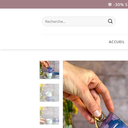
Passer
🌸 -30% 
au
contenu
Recherche
pour :
ACCUEIL