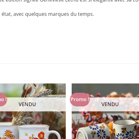
bel état, avec quelques marques du temps.
o !
Promo !
VENDU
VENDU