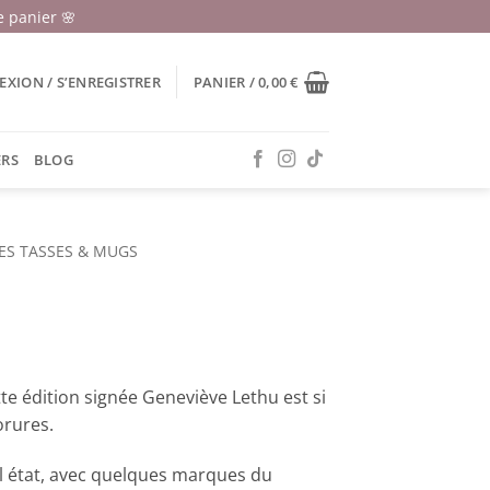
 panier 🌸
XION / S’ENREGISTRER
PANIER /
0,00
€
ERS
BLOG
ES TASSES & MUGS
te édition signée Geneviève Lethu est si
orures.
bel état, avec quelques marques du