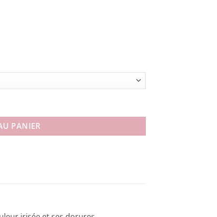
AU PANIER
leur irisée et ses dorures.