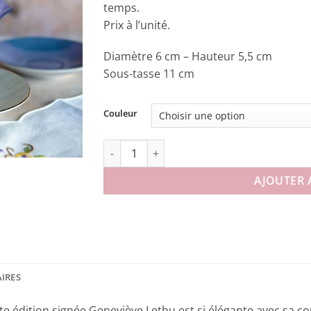
temps.
Prix à l’unité.
Diamètre 6 cm – Hauteur 5,5 cm
Sous-tasse 11 cm
Couleur
quantité de Tasse Ombline
AJOUTER 
IRES
te édition signée Geneviève Lethu est si élégante avec sa cou