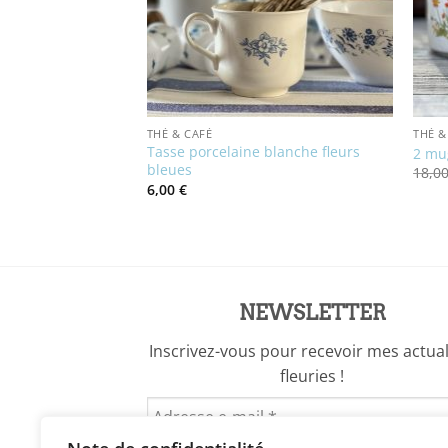
THÉ & CAFÉ
THÉ &
Tasse porcelaine blanche fleurs
elaine de Limoges
2 mug
bleues
18,0
6,00
€
el
€.
NEWSLETTER
Inscrivez-vous pour recevoir mes actual
fleuries !