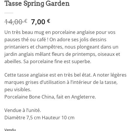
Tasse Spring Garden
Le
Le
14,00
7,00
€
€
prix
prix
Un très beau mug en porcelaine anglaise pour vos
initial
actuel
pauses thé ou café ! On adore ses jolis dessins
était :
est :
printaniers et champêtres, nous plongeant dans un
14,00 €.
7,00 €.
jardin anglais mêlant fleurs de printemps, oiseaux et
abeilles. Sa porcelaine fine est superbe.
Cette tasse anglaise est en très bel état. A noter légères
marques grises d’utilisation à l’intérieur de la tasse,
peu visibles.
Porcelaine Bone China, fait en Angleterre.
Vendue à l’unité.
Diamètre 7,5 cm Hauteur 10 cm
Vendu