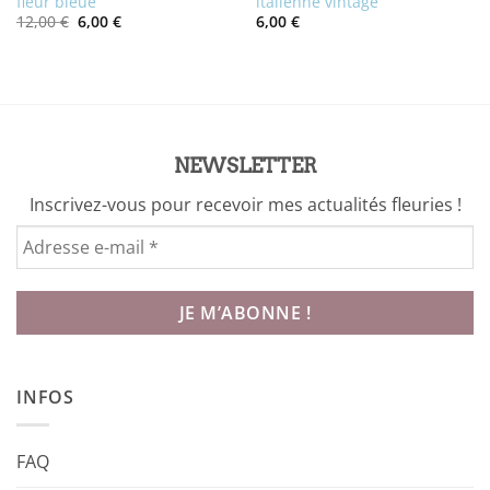
fleur bleue
italienne vintage
Le
Le
12,00
€
6,00
€
6,00
€
prix
prix
initial
actuel
était :
est :
12,00 €.
6,00 €.
NEWSLETTER
Inscrivez-vous pour recevoir mes actualités fleuries !
INFOS
FAQ