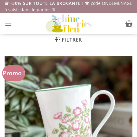
Passer
🌸 -30% SUR TOUTE LA BROCANTE ! 🌸
code ONDEMENAGE
à saisir dans le panier 🌸
au
contenu
FILTRER
Promo !