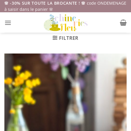
Passer
🌸 -30% SUR TOUTE LA BROCANTE ! 🌸
code ONDEMENAGE
à saisir dans le panier 🌸
au
contenu
FILTRER